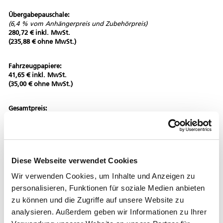
Übergabepauschale:
(6,4 % vom Anhängerpreis und Zubehörpreis)
280,72 € inkl. MwSt.
(235,88 € ohne MwSt.)
Fahrzeugpapiere:
41,65 € inkl. MwSt.
(35,00 € ohne MwSt.)
Gesamtpreis:
5.080,37 € inkl. MwSt.
(4.268,88 € ohne MwSt.)
*Aktionspreis inkl. gesetzlicher MwSt., zzgl. Übergabepauschale (6,4 % vom
Diese Webseite verwendet Cookies
Anhängerpreis und Zubehörpreis) und zzgl. Fahrzeugpapiere. Die Abholung
erfolgt ab Werk (die Übergabe erfolgt bei der Humbaur GmbH, Mercedesring 1,
Wir verwenden Cookies, um Inhalte und Anzeigen zu
86368 Gersthofen). Die technischen Daten verstehen sich als ungefähre Angaben
personalisieren, Funktionen für soziale Medien anbieten
und beziehen sich auf das Serienfahrzeug ohne Zubehör. Für mögliche Irrtümer
wird keine Haftung übernommen. Die Abbildungen sind ähnlich und
zu können und die Zugriffe auf unsere Website zu
beinhalten kostenpflichtige Sonderausstattung.
analysieren. Außerdem geben wir Informationen zu Ihrer
Ihre Kontaktdaten