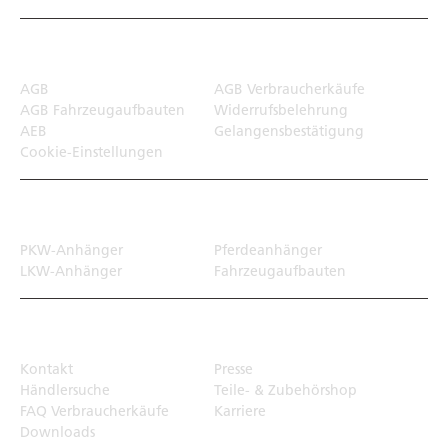
Rechtliches
AGB
AGB Verbraucherkäufe
AGB Fahrzeugaufbauten
Widerrufsbelehrung
AEB
Gelangensbestätigung
Cookie-Einstellungen
Transportlösungen
PKW-Anhänger
Pferdeanhänger
LKW-Anhänger
Fahrzeugaufbauten
Top Links
Kontakt
Presse
Händlersuche
Teile- & Zubehörshop
FAQ Verbraucherkäufe
Karriere
Downloads