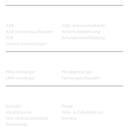
Rechtliches
AGB
AGB Verbraucherkäufe
AGB Fahrzeugaufbauten
Widerrufsbelehrung
AEB
Gelangensbestätigung
Cookie-Einstellungen
Transportlösungen
PKW-Anhänger
Pferdeanhänger
LKW-Anhänger
Fahrzeugaufbauten
Top Links
Kontakt
Presse
Händlersuche
Teile- & Zubehörshop
FAQ Verbraucherkäufe
Karriere
Downloads