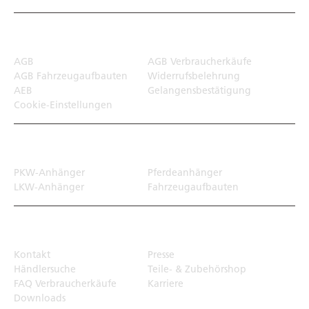
Rechtliches
AGB
AGB Verbraucherkäufe
AGB Fahrzeugaufbauten
Widerrufsbelehrung
AEB
Gelangensbestätigung
Cookie-Einstellungen
Transportlösungen
PKW-Anhänger
Pferdeanhänger
LKW-Anhänger
Fahrzeugaufbauten
Top Links
Kontakt
Presse
Händlersuche
Teile- & Zubehörshop
FAQ Verbraucherkäufe
Karriere
Downloads