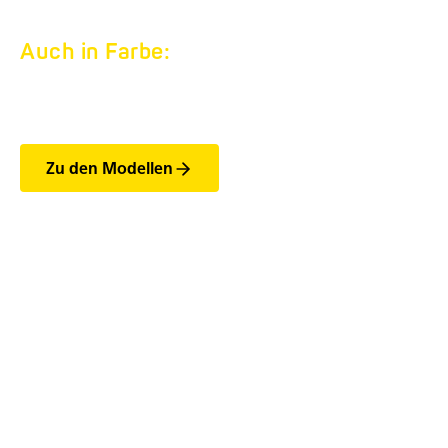
Auch in Farbe:
PEGASUS STYLE.
Zu den Modellen
Die wichtigsten Features
der PEGASUS Style-