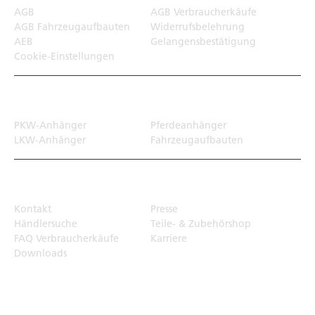
AGB
AGB Verbraucherkäufe
AGB Fahrzeugaufbauten
Widerrufsbelehrung
AEB
Gelangensbestätigung
Cookie-Einstellungen
Transportlösungen
PKW-Anhänger
Pferdeanhänger
LKW-Anhänger
Fahrzeugaufbauten
Top Links
Kontakt
Presse
Händlersuche
Teile- & Zubehörshop
FAQ Verbraucherkäufe
Karriere
Downloads