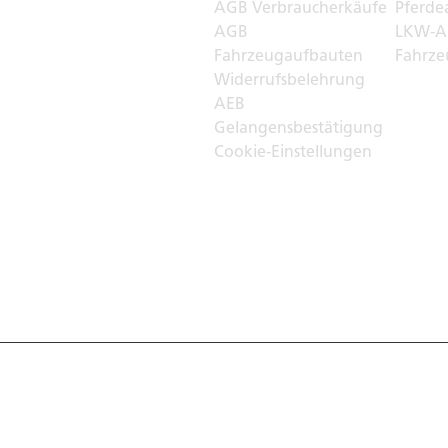
r
AGB Verbraucherkäufe
Pferde
AGB
LKW-A
Fahrzeugaufbauten
Fahrze
Widerrufsbelehrung
AEB
Gelangensbestätigung
Cookie-Einstellungen
, Germany