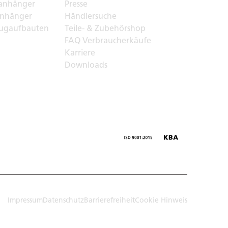
anhänger
Presse
nhänger
Händlersuche
ugaufbauten
Teile- & Zubehörshop
FAQ Verbraucherkäufe
Karriere
Downloads
Impressum
Datenschutz
Barrierefreiheit
Cookie Hinweis