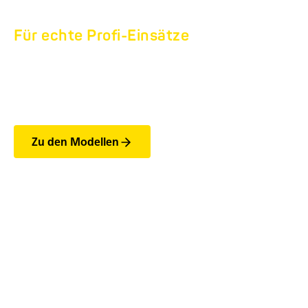
Für echte Profi-Einsätze
AUTOTRANSPORTER
MTK.
Zu den Modellen
Die wichtigsten Features