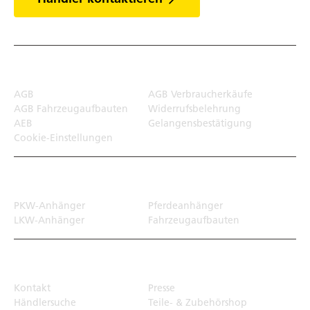
Rechtliches
AGB
AGB Verbraucherkäufe
AGB Fahrzeugaufbauten
Widerrufsbelehrung
AEB
Gelangensbestätigung
Cookie-Einstellungen
Transportlösungen
PKW-Anhänger
Pferdeanhänger
LKW-Anhänger
Fahrzeugaufbauten
Top Links
Kontakt
Presse
Händlersuche
Teile- & Zubehörshop