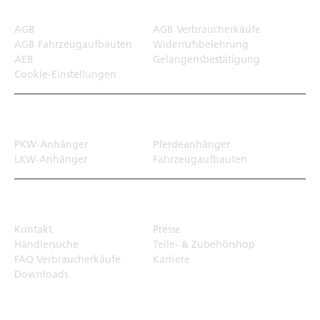
AGB
AGB Verbraucherkäufe
AGB Fahrzeugaufbauten
Widerrufsbelehrung
AEB
Gelangensbestätigung
Cookie-Einstellungen
Transportlösungen
PKW-Anhänger
Pferdeanhänger
LKW-Anhänger
Fahrzeugaufbauten
Top Links
Kontakt
Presse
Händlersuche
Teile- & Zubehörshop
FAQ Verbraucherkäufe
Karriere
Downloads