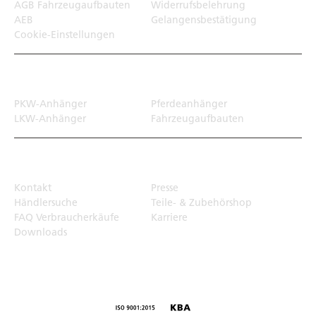
AGB Fahrzeugaufbauten
Widerrufsbelehrung
AEB
Gelangensbestätigung
Cookie-Einstellungen
Transportlösungen
PKW-Anhänger
Pferdeanhänger
LKW-Anhänger
Fahrzeugaufbauten
Top Links
Kontakt
Presse
Händlersuche
Teile- & Zubehörshop
FAQ Verbraucherkäufe
Karriere
Downloads