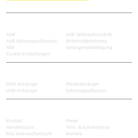
Rechtliches
AGB
AGB Verbraucherkäufe
AGB Fahrzeugaufbauten
Widerrufsbelehrung
AEB
Gelangensbestätigung
Cookie-Einstellungen
Transportlösungen
PKW-Anhänger
Pferdeanhänger
LKW-Anhänger
Fahrzeugaufbauten
Top Links
Kontakt
Presse
Händlersuche
Teile- & Zubehörshop
FAQ Verbraucherkäufe
Karriere