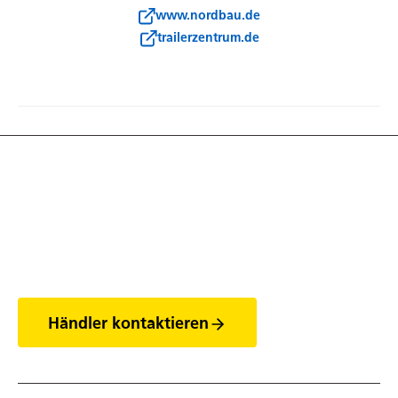
www.nordbau.de
trailerzentrum.de
Entdecke die Welt
der Anhänger
Händler kontaktieren