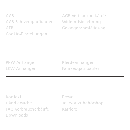
Rechtliches
AGB
AGB Verbraucherkäufe
AGB Fahrzeugaufbauten
Widerrufsbelehrung
AEB
Gelangensbestätigung
Cookie-Einstellungen
Transportlösungen
PKW-Anhänger
Pferdeanhänger
LKW-Anhänger
Fahrzeugaufbauten
Top Links
Kontakt
Presse
Händlersuche
Teile- & Zubehörshop
FAQ Verbraucherkäufe
Karriere
Downloads