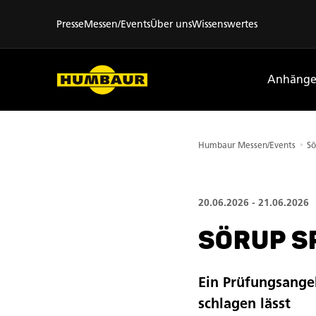
Händler vor Ort
Presse
Messen/Events
Über uns
Wissenswertes
Anhänge
Humbaur Messen/Events
Sö
20.06.2026 - 21.06.2026
SÖRUP S
Ein Prüfungsange
schlagen lässt