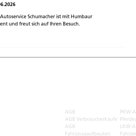
06.2026
 Autoservice Schumacher ist mit Humbaur
nt und freut sich auf Ihren Besuch.
 Welt
Rechtliches
Transp
AGB
PKW-A
r
AGB Verbraucherkäufe
Pferde
AGB
LKW-A
Fahrzeugaufbauten
Fahrze