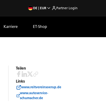
DE | EUR
Partner Login
Karriere
ET-Shop
Teilen
Links
www.reitvereinsoerup.de
www.autoservice-
schumacher.de