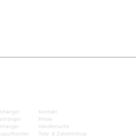
ortlösungen
Top Links
nhänger
Kontakt
anhänger
Presse
nhänger
Händlersuche
ugaufbauten
Teile- & Zubehörshop