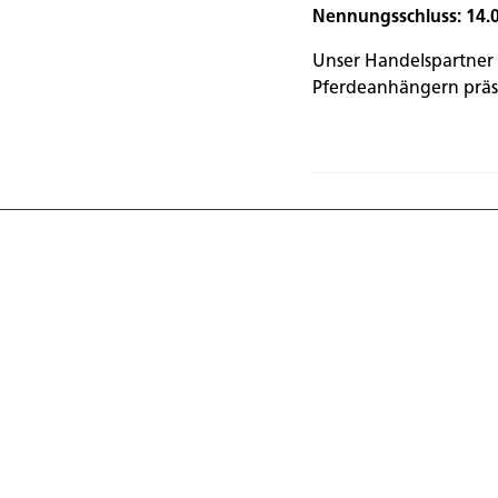
Nennungsschluss: 14.
Unser Handelspartner
Pferdeanhängern präse
Entdecke die
der Anhänge