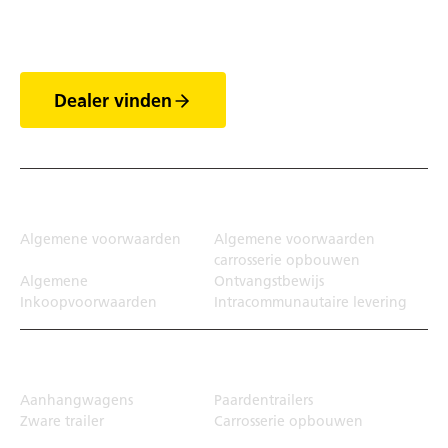
de trailers
Dealer vinden
Juridisch
Algemene voorwaarden
Algemene voorwaarden
carrosserie opbouwen
Algemene
Ontvangstbewijs
Inkoopvoorwaarden
Intracommunautaire levering
Transportoplossing
Aanhangwagens
Paardentrailers
Zware trailer
Carrosserie opbouwen