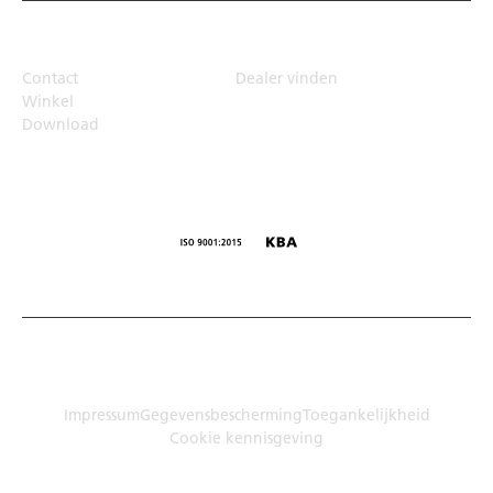
Top Links
Contact
Dealer vinden
Winkel
Download
© Humbaur GmbH · Mercedesring 1, 86368 Gersthofen,
Duitsland
Impressum
Gegevensbescherming
Toegankelijkheid
Cookie kennisgeving