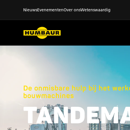
Nieuws
Evenementen
Over ons
Wetenswaardig
De onmisbare hulp bij het werk
bouwmachines
TANDEM