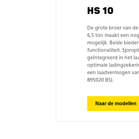
HS 10
De grote broer van de
6,5 ton maakt een no
mogelijk. Beide biede
functionaliteit. Sjorop
geïntegreerd in het 
optimale ladingzekerin
een laadvermogen van
895020 BS).
Naar de modellen