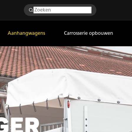
Aanhangwagens
Carrosserie opbouwen
GER