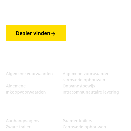
Ontdek de wereld van
de trailers
Dealer vinden
Juridisch
Algemene voorwaarden
Algemene voorwaarden
carrosserie opbouwen
Algemene
Ontvangstbewijs
Inkoopvoorwaarden
Intracommunautaire levering
Transportoplossing
Aanhangwagens
Paardentrailers
Zware trailer
Carrosserie opbouwen