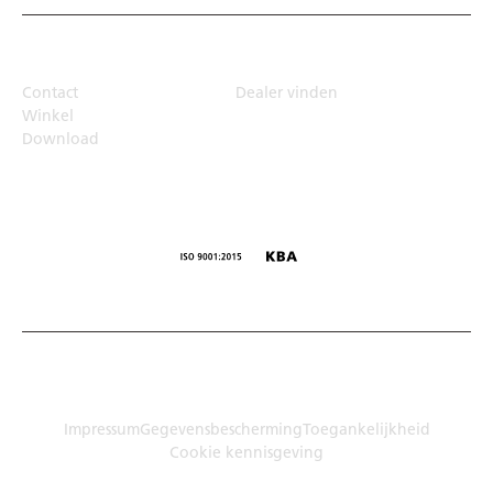
Top Links
Contact
Dealer vinden
Winkel
Download
© Humbaur GmbH · Mercedesring 1, 86368 Gersthofen,
Duitsland
Impressum
Gegevensbescherming
Toegankelijkheid
Cookie kennisgeving