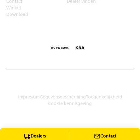
Contact
Dealer vinden
Winkel
Download
© Humbaur GmbH · Mercedesring 1, 86368 Gersthofen,
Duitsland
Impressum
Gegevensbescherming
Toegankelijkheid
Cookie kennisgeving
Dealers
Contact