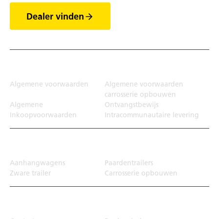
Dealer vinden
Juridisch
Algemene voorwaarden
Algemene voorwaarden
carrosserie opbouwen
Algemene
Ontvangstbewijs
Inkoopvoorwaarden
Intracommunautaire levering
Transportoplossing
Aanhangwagens
Paardentrailers
Zware trailer
Carrosserie opbouwen
Top Links