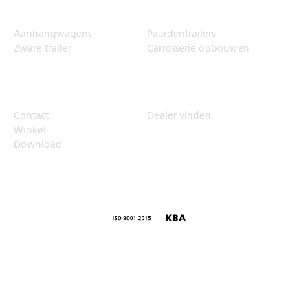
Transportoplossing
Aanhangwagens
Paardentrailers
Zware trailer
Carrosserie opbouwen
Top Links
Contact
Dealer vinden
Winkel
Download
© Humbaur GmbH · Mercedesring 1, 86368 Gersthofen,