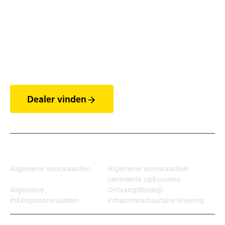
Ontdek de wereld van
de trailers
Dealer vinden
Juridisch
Algemene voorwaarden
Algemene voorwaarden
carrosserie opbouwen
Algemene
Ontvangstbewijs
Inkoopvoorwaarden
Intracommunautaire levering