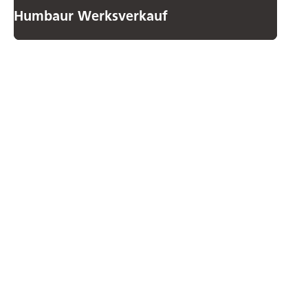
Humbaur Werksverkauf
Uw contact
met ons