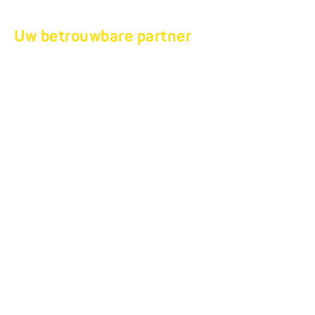
Uw betrouwbare partner
SERVICE EN
REPARATIE
service en
reparatie