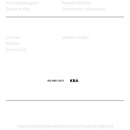
Aanhangwagens
Paardentrailers
Zware trailer
Carrosserie opbouwen
Top Links
Contact
Dealer vinden
Winkel
Download
© Humbaur GmbH · Mercedesring 1, 86368 Gersthofen,
Duitsland
Impressum
Gegevensbescherming
Toegankelijkheid