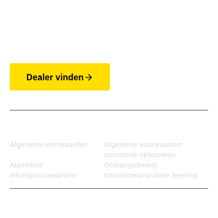
Ontdek de wereld van
de trailers
Dealer vinden
Juridisch
Algemene voorwaarden
Algemene voorwaarden
carrosserie opbouwen
Algemene
Ontvangstbewijs
Inkoopvoorwaarden
Intracommunautaire levering
Transportoplossing