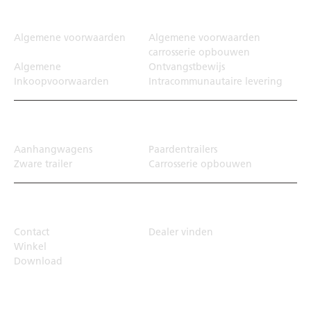
Juridisch
Algemene voorwaarden
Algemene voorwaarden
carrosserie opbouwen
Algemene
Ontvangstbewijs
Inkoopvoorwaarden
Intracommunautaire levering
Transportoplossing
Aanhangwagens
Paardentrailers
Zware trailer
Carrosserie opbouwen
Top Links
Contact
Dealer vinden
Winkel
Download