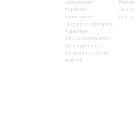
voorwaarden
Paarden
Algemene
Zware t
voorwaarden
Carros
carrosserie opbouwen
Algemene
Inkoopvoorwaarden
Ontvangstbewijs
Intracommunautaire
levering