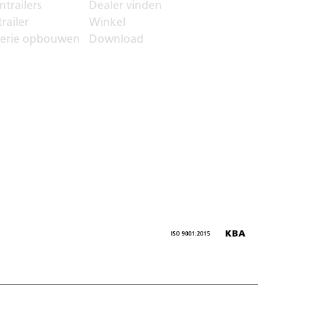
trailers
Dealer vinden
railer
Winkel
serie opbouwen
Download