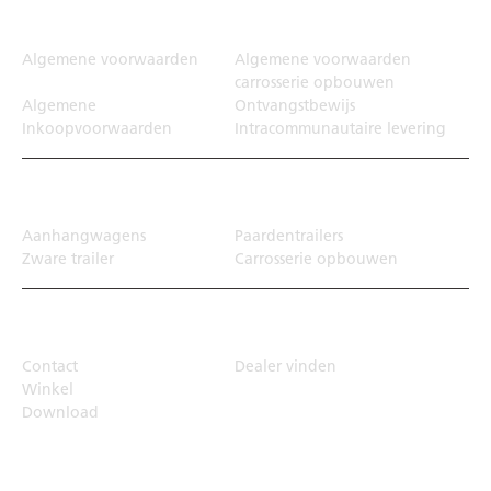
Juridisch
Algemene voorwaarden
Algemene voorwaarden
carrosserie opbouwen
Algemene
Ontvangstbewijs
Inkoopvoorwaarden
Intracommunautaire levering
Transportoplossing
Aanhangwagens
Paardentrailers
Zware trailer
Carrosserie opbouwen
Top Links
Contact
Dealer vinden
Winkel
Download