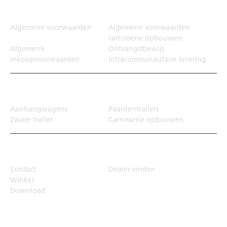
Juridisch
Algemene voorwaarden
Algemene voorwaarden
carrosserie opbouwen
Algemene
Ontvangstbewijs
Inkoopvoorwaarden
Intracommunautaire levering
Transportoplossing
Aanhangwagens
Paardentrailers
Zware trailer
Carrosserie opbouwen
Top Links
Contact
Dealer vinden
Winkel
Download