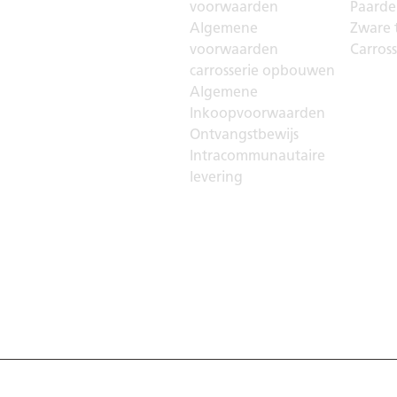
voorwaarden
Paarden
Algemene
Zware t
voorwaarden
Carros
carrosserie opbouwen
Algemene
Inkoopvoorwaarden
Ontvangstbewijs
Intracommunautaire
levering