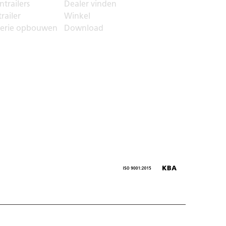
trailers
Dealer vinden
railer
Winkel
serie opbouwen
Download