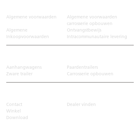
Juridisch
Algemene voorwaarden
Algemene voorwaarden
carrosserie opbouwen
Algemene
Ontvangstbewijs
Inkoopvoorwaarden
Intracommunautaire levering
Transportoplossing
Aanhangwagens
Paardentrailers
Zware trailer
Carrosserie opbouwen
Top Links
Contact
Dealer vinden
Winkel
Download