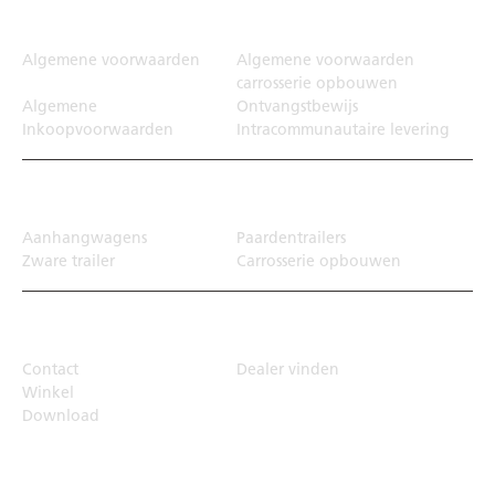
Juridisch
Algemene voorwaarden
Algemene voorwaarden
carrosserie opbouwen
Algemene
Ontvangstbewijs
Inkoopvoorwaarden
Intracommunautaire levering
Transportoplossing
Aanhangwagens
Paardentrailers
Zware trailer
Carrosserie opbouwen
Top Links
Contact
Dealer vinden
Winkel
Download