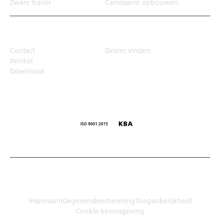
Zware trailer
Carrosserie opbouwen
Top Links
Contact
Dealer vinden
Winkel
Download
© Humbaur GmbH · Mercedesring 1, 86368 Gersthofen,
Duitsland
Impressum
Gegevensbescherming
Toegankelijkheid
Cookie kennisgeving