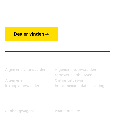
Ontdek de wereld van
de trailers
Dealer vinden
Juridisch
Algemene voorwaarden
Algemene voorwaarden
carrosserie opbouwen
Algemene
Ontvangstbewijs
Inkoopvoorwaarden
Intracommunautaire levering
Transportoplossing
Aanhangwagens
Paardentrailers