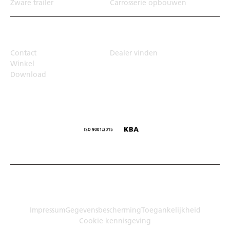
Zware trailer
Carrosserie opbouwen
Top Links
Contact
Dealer vinden
Winkel
Download
© Humbaur GmbH · Mercedesring 1, 86368 Gersthofen,
Duitsland
Impressum
Gegevensbescherming
Toegankelijkheid
Cookie kennisgeving