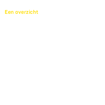
Een overzicht
GETALLEN, DATUMS,
FEITEN
Leidende Europese aanhangwagenfabrikant
40 jaar succesvolle ondernemingsgeschiedenis in de
aanhangwagenbouw