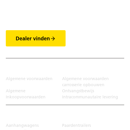
Ontdek de wereld van
de trailers
Dealer vinden
Juridisch
Algemene voorwaarden
Algemene voorwaarden
carrosserie opbouwen
Algemene
Ontvangstbewijs
Inkoopvoorwaarden
Intracommunautaire levering
Transportoplossing
Aanhangwagens
Paardentrailers