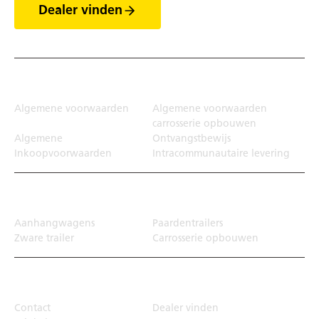
Dealer vinden
Juridisch
Algemene voorwaarden
Algemene voorwaarden
carrosserie opbouwen
Algemene
Ontvangstbewijs
Inkoopvoorwaarden
Intracommunautaire levering
Transportoplossing
Aanhangwagens
Paardentrailers
Zware trailer
Carrosserie opbouwen
Top Links
Contact
Dealer vinden