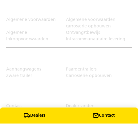
Juridisch
Algemene voorwaarden
Algemene voorwaarden
carrosserie opbouwen
Algemene
Ontvangstbewijs
Inkoopvoorwaarden
Intracommunautaire levering
Transportoplossing
Aanhangwagens
Paardentrailers
Zware trailer
Carrosserie opbouwen
Top Links
Contact
Dealer vinden
Winkel
Dealers
Contact
Download