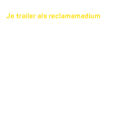
Je trailer als reclamemedium
OPSCHRIFTEN OP
VOERTUIGEN