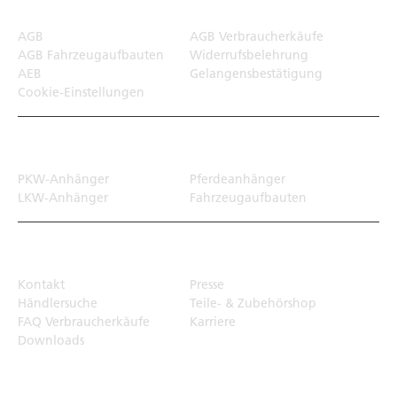
AGB
AGB Verbraucherkäufe
AGB Fahrzeugaufbauten
Widerrufsbelehrung
AEB
Gelangensbestätigung
Cookie-Einstellungen
Transportlösungen
PKW-Anhänger
Pferdeanhänger
LKW-Anhänger
Fahrzeugaufbauten
Top Links
Kontakt
Presse
Händlersuche
Teile- & Zubehörshop
FAQ Verbraucherkäufe
Karriere
Downloads