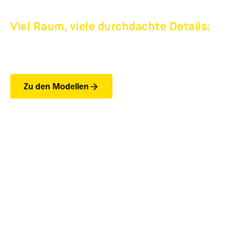
Viel Raum, viele durchdachte Details:
PEGASUS.
Zu den Modellen
Die wichtigsten Features
der PEGASUS-Modelle