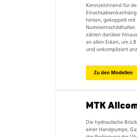
Kennzeichnend für d
Einachsabsenkanhänger
hinten, gekoppelt mi
Nummernschildhalter. 
zählen darüber hinaus
an allen Ecken, um z.B.
und unkompliziert an
Zu den Modellen
MTK Allcom
Die hydraulische Brück
einer Handpumpe, Gas
der Bedienung der Üb