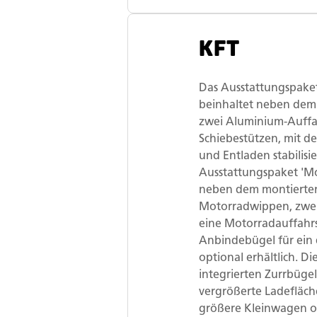
KFT
Das Ausstattungspaket
beinhaltet neben dem
zwei Aluminium-Auff
Schiebestützen, mit 
und Entladen stabilisie
Ausstattungspaket 'Mo
neben dem montierten
Motorradwippen, zwei
eine Motorradauffahr
Anbindebügel für ein 
optional erhältlich. D
integrierten Zurrbügel
vergrößerte Ladefläche
größere Kleinwagen od