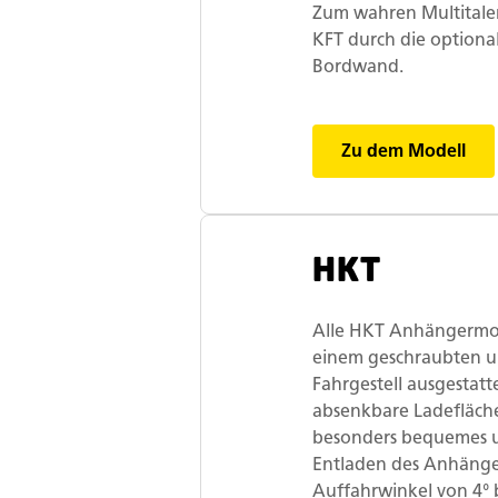
Zum wahren Multitale
KFT durch die optiona
Bordwand.
Zu dem Modell
HKT
Alle HKT Anhängermod
einem geschraubten u
Fahrgestell ausgestatt
absenkbare Ladefläche
besonders bequemes u
Entladen des Anhänge
Auffahrwinkel von 4° b